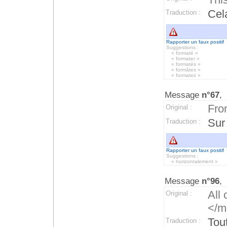
Ce
Traduction :
Rapporter un faux positif
Suggestions :
« formaté »
« formater »
« formatés »
« formâtes »
« formatez »
Message
n°67
,
Fro
Original :
Sur
Traduction :
Rapporter un faux positif
Suggestions :
« horizontalement »
Message
n°96
,
All
Original :
</m
Tou
Traduction :