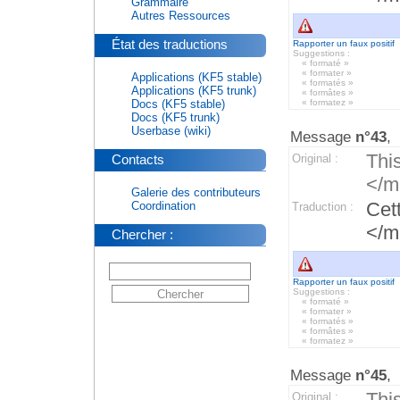
Grammaire
Autres Ressources
État des traductions
Rapporter un faux positif
Suggestions :
« formaté »
« formater »
Applications (KF5 stable)
« formatés »
Applications (KF5 trunk)
« formâtes »
Docs (KF5 stable)
« formatez »
Docs (KF5 trunk)
Userbase (wiki)
Message
n°43
,
Thi
Contacts
Original :
</m
Galerie des contributeurs
Cet
Coordination
Traduction :
</m
Chercher :
Rapporter un faux positif
Suggestions :
« formaté »
« formater »
« formatés »
« formâtes »
« formatez »
Message
n°45
,
This
Original :