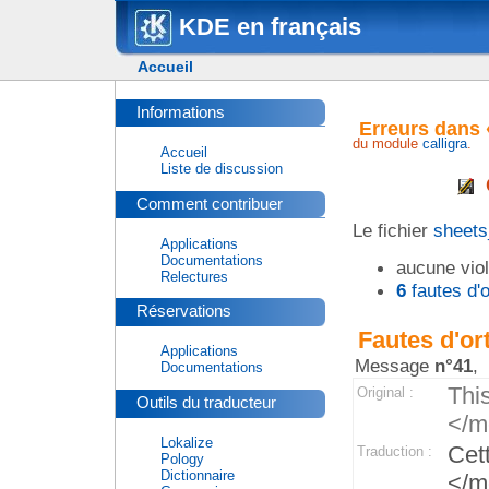
KDE en français
Accueil
Informations
Erreurs dans 
du module
calligra
.
Accueil
Liste de discussion
Comment contribuer
Le fichier
sheets
Applications
Documentations
aucune viol
Relectures
6
fautes d'
Réservations
Fautes d'or
Applications
Message
n°41
,
Documentations
Thi
Original :
Outils du traducteur
</m
Lokalize
Cet
Traduction :
Pology
Dictionnaire
</m