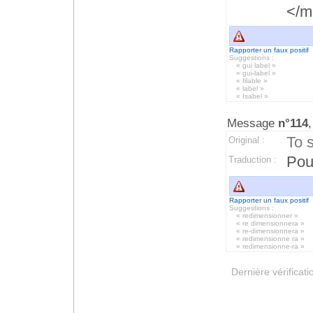
</m
Rapporter un faux positif
Suggestions :
« gui label »
« gui-label »
« filable »
« label »
« Isabel »
Message
n°114
,
To 
Original :
Pou
Traduction :
Rapporter un faux positif
Suggestions :
« redimensionner »
« re dimensionnera »
« re-dimensionnera »
« redimensionne ra »
« redimensionne-ra »
Dernière vérificati