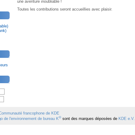
une aventure inoubliable !
Toutes les contributions seront accueillies avec plaisir.
able)
unk)
teurs
Communauté francophone de KDE
®
ogo de l'environnement de bureau K
sont des marques déposées de
KDE e.V.