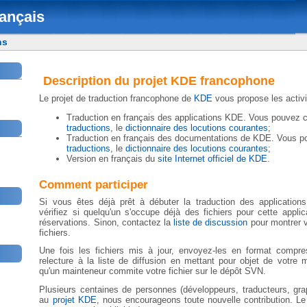
ançais
ns
Description du projet KDE francophone
Le projet de traduction francophone de
KDE
vous propose les activi
Traduction en français des applications KDE. Vous pouvez co
traductions
, le
dictionnaire des locutions courantes
;
Traduction en français des documentations de KDE. Vous po
traductions
, le
dictionnaire des locutions courantes
;
Version en français du
site Internet officiel de KDE
.
Comment participer
Si vous êtes déjà prêt à débuter la traduction des application
vérifiez si quelqu'un s'occupe déjà des fichiers pour cette appli
réservations. Sinon, contactez la
liste de discussion
pour montrer vo
fichiers.
Une fois les fichiers mis à jour, envoyez-les en format compres
relecture à la liste de diffusion en mettant pour objet de votre ma
qu'un mainteneur commite votre fichier sur le dépôt SVN.
Plusieurs centaines de personnes (développeurs, traducteurs, graph
au
projet KDE
, nous encourageons toute nouvelle contribution. L