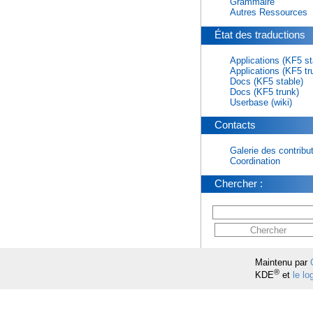
Grammaire
Autres Ressources
État des traductions
Applications (KF5 st
Applications (KF5 tr
Docs (KF5 stable)
Docs (KF5 trunk)
Userbase (wiki)
Contacts
Galerie des contribu
Coordination
Chercher :
Maintenu par
®
KDE
et
le l