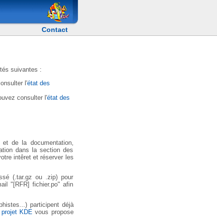
Contact
tés suivantes :
nsulter l'
état des
uvez consulter l'
état des
s et de la documentation,
cation dans la section des
tre intêret et réserver les
sé (.tar.gz ou .zip) pour
il "[RFR] fichier.po" afin
istes...) participent déjà
e
projet KDE
vous propose