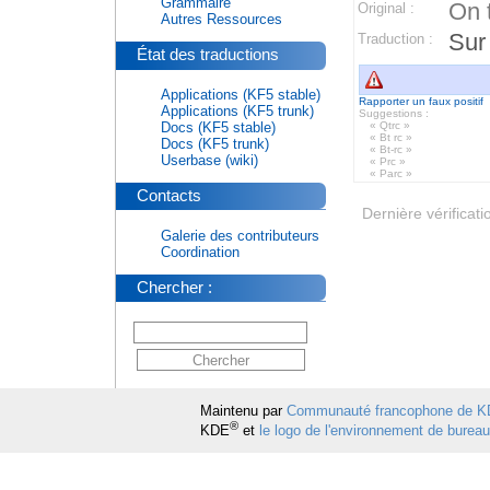
Grammaire
On 
Original :
Autres Ressources
Sur
Traduction :
État des traductions
Applications (KF5 stable)
Rapporter un faux positif
Applications (KF5 trunk)
Suggestions :
Docs (KF5 stable)
« Qtrc »
« Bt rc »
Docs (KF5 trunk)
« Bt-rc »
Userbase (wiki)
« Prc »
« Parc »
Contacts
Dernière vérificati
Galerie des contributeurs
Coordination
Chercher :
Maintenu par
Communauté francophone de 
®
KDE
et
le logo de l'environnement de burea