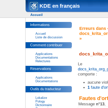
KDE en français
Accueil
Informations
Erreurs dans 
docs_krita_o
Accueil
Liste de discussion
»
Comment contribuer
docs_krita_
Applications
Documentations
Relectures
Le
docs_krita_org_
Réservations
comporte :
Applications
Documentations
aucune viol
1
faute d'o
Outils du traducteur
Fautes d'or
Lokalize
Pology
Message
n°13
,
Dictionnaire