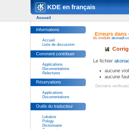
KDE en français
Accueil
Informations
Erreurs dans 
du module
akonadi-c
Accueil
Liste de discussion
Corrig
Comment contribuer
Le fichier
akonad
Applications
Documentations
aucune viol
Relectures
aucune faut
Réservations
Dernière vérificati
Applications
Documentations
Outils du traducteur
Lokalize
Pology
Dictionnaire