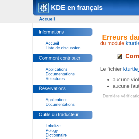
KDE en français
Accueil
Informations
Erreurs da
du module
kturtl
Accueil
Liste de discussion
Corri
Comment contribuer
Le fichier
kturtl
Applications
Documentations
Relectures
aucune viol
aucune faut
Réservations
Dernière vérificati
Applications
Documentations
Outils du traducteur
Lokalize
Pology
Dictionnaire