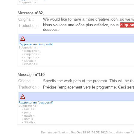
Suggestions :
Message
n°82
,
Original :
We would like to have a more creative icon, so we wil
Nous voulons une icône plus créative, nous
cliquo
Traduction :
dessous.
Rapporter un faux positif
Suggestions :
« cloquons »
« claquons »
« chiquons »
« clivons »
« clissons »
Message
n°110
,
Original :
Specify the work path of the program. This will be t
Traduction :
Précise l'emplacement vers le programme. Ceci ser
Rapporter un faux positif
Suggestions :
« PATH »
« pat »
« patch »
« bath »
« XPath »
Dernière vérification :
Sat Oct 18 09:54:57 2025
(actualisée une fo