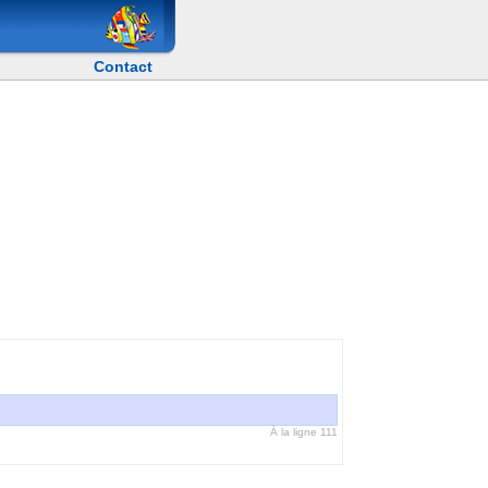
Contact
o
À la ligne 111