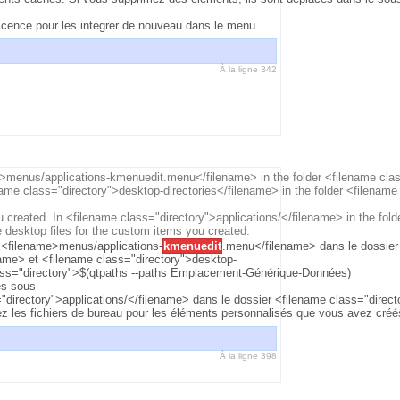
scence pour les intégrer de nouveau dans le menu.
À la ligne 342
>menus/applications-kmenuedit.menu</filename> in the folder <filename clas
me class="directory">desktop-directories</filename> in the folder <filename 
 created. In <filename class="directory">applications/</filename> in the fold
 desktop files for the custom items you created.
s <filename>menus/applications-
kmenuedit
.menu</filename> dans le dossier 
ame> et <filename class="directory">desktop-
lass="directory">$(qtpaths --paths Emplacement-Générique-Données)
es sous-
irectory">applications/</filename> dans le dossier <filename class="directo
z les fichiers de bureau pour les éléments personnalisés que vous avez créé
À la ligne 398