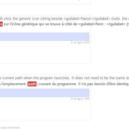
l click the generic icon sitting beside <guilabel>Name:</guilabel> (note, the d
ns
sur l'icône générique qui se trouve à côté de <guilabel>Nom : </guilabel> (n
À la ligne 600
he current path when the program launches. It does not need to be the same a
a l'emplacement (
path
) courant du programme. Il n'a pas besoin d'être identi
À la ligne 796
is par semaine).