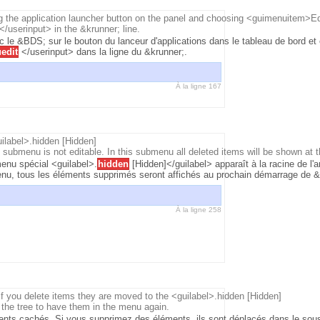
 the application launcher button on the panel and choosing <guimenuitem>Edi
userinput> in the &krunner; line.
vec le &BDS; sur le bouton du lanceur d'applications dans le tableau de bord 
edit
</userinput> dans la ligne du &krunner;.
À la ligne 167
ilabel>.hidden [Hidden]
al submenu is not editable. In this submenu all deleted items will be shown at 
enu spécial <guilabel>.
hidden
[Hidden]</guilabel> apparaît à la racine de l
enu, tous les éléments supprimés seront affichés au prochain démarrage de 
À la ligne 258
If you delete items they are moved to the <guilabel>.hidden [Hidden]
the tree to have them in the menu again.
ents cachés. Si vous supprimez des éléments, ils sont déplacés dans le sou