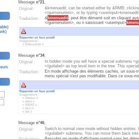
Message
n°21
,
&kmenuedit; can be started either by &RMB; clicking
Original :
</guimenuitem>, or by typing <userinput>kmenuedit</
&
kmenuedit
; peut être démarré soit en cliquant a
Traduction :
</guimenuitem>, ou n saisissant <userinput>
kmenu
able)
unk)
Rapporter un faux positif
Suggestions :
« KMenuEdit »
Message
n°34
,
In hidden mode you will have a special submenu <gu
Original :
</guilabel> as top level item in the tree. This speci
teurs
En mode affichage des éléments cachés, un sous-m
Traduction :
menu spécial n'est pas modifiable. Dans ce sous-m
Rapporter un faux positif
Suggestions :
« Hidden »
« idem »
« IDENT »
« item »
« ide »
Message
n°46
,
Switch to normal view mode without hidden entries. 
Original :
</guilabel> submenu. You can move them back into 
Basculez en mode d'affichage normal sans les élém