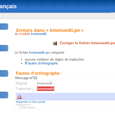
ançais
Erreurs dans « kmenuedit.po »
du module
kmenuedit
.
Corriger le fichier kmenuedit.p
Le fichier
kmenuedit.po
comporte :
aucune violation de règles de traduction.
9
fautes d'orthographe
.
Fautes d'orthographe :
Message
n°13
,
Original :
kmenuedit
Traduction :
kmenuedit
Rapporter un faux positif
Suggestions :
« KMenuEdit »