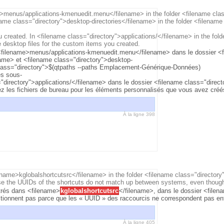
>menus/applications-kmenuedit.menu</filename> in the folder <filename clas
me class="directory">desktop-directories</filename> in the folder <filename 
 created. In <filename class="directory">applications/</filename> in the fold
 desktop files for the custom items you created.
<filename>menus/applications-kmenuedit.menu</filename> dans le dossier <fi
ame> et <filename class="directory">desktop-
class="directory">$(qtpaths --paths Emplacement-Générique-Données)
es sous-
irectory">applications/</filename> dans le dossier <filename class="directo
z les fichiers de bureau pour les éléments personnalisés que vous avez créé
À la ligne 398
lename>kglobalshortcutsrc</filename> in the folder <filename class="director
se the UUIDs of the shortcuts do not match up between systems, even though 
strés dans <filename>
kglobalshortcutsrc
</filename>, dans le dossier <file
fonctionnent pas parce que les « UUID » des raccourcis ne correspondent pas
À la ligne 405