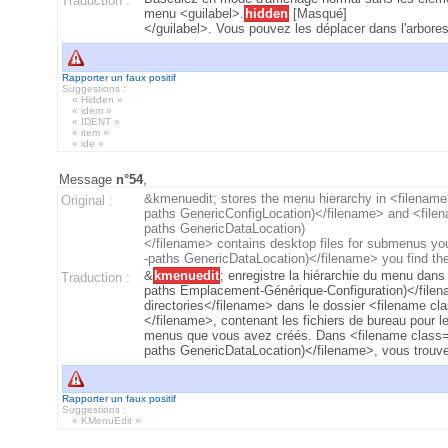
Traduction :
menu <guilabel>.
hidden
[Masqué]
</guilabel>. Vous pouvez les déplacer dans l'arbore
Rapporter un faux positif
Suggestions :
« Hidden »
« idem »
« IDENT »
« item »
« ide »
Message
n°54
,
&kmenuedit; stores the menu hierarchy in <filename
Original :
paths GenericConfigLocation)</filename> and <filena
paths GenericDataLocation)
</filename> contains desktop files for submenus you
-paths GenericDataLocation)</filename> you find the
&
kmenuedit
; enregistre la hiérarchie du menu dan
Traduction :
paths Emplacement-Générique-Configuration)</filen
directories</filename> dans le dossier <filename c
</filename>, contenant les fichiers de bureau pour l
menus que vous avez créés. Dans <filename class="d
paths GenericDataLocation)</filename>, vous trouve
Rapporter un faux positif
Suggestions :
« KMenuEdit »