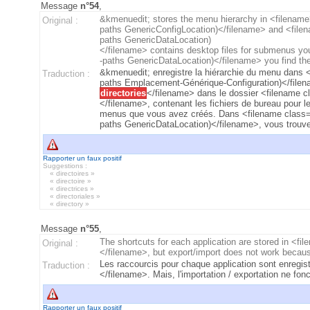
Message
n°54
,
&kmenuedit; stores the menu hierarchy in <filename
Original :
paths GenericConfigLocation)</filename> and <filena
paths GenericDataLocation)
</filename> contains desktop files for submenus you
-paths GenericDataLocation)</filename> you find the
&kmenuedit; enregistre la hiérarchie du menu dans 
Traduction :
paths Emplacement-Générique-Configuration)</filen
directories
</filename> dans le dossier <filename 
</filename>, contenant les fichiers de bureau pour l
menus que vous avez créés. Dans <filename class="d
paths GenericDataLocation)</filename>, vous trouve
Rapporter un faux positif
Suggestions :
« directoires »
« directoire »
« directrices »
« directoriales »
« directory »
Message
n°55
,
The shortcuts for each application are stored in <fi
Original :
</filename>, but export/import does not work becau
Les raccourcis pour chaque application sont enregi
Traduction :
</filename>. Mais, l'importation / exportation ne 
Rapporter un faux positif