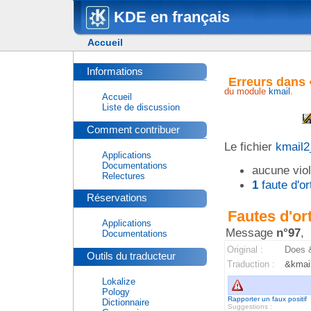
KDE en français
Accueil
Informations
Erreurs dans 
du module
kmail
.
Accueil
Liste de discussion
Comment contribuer
Le fichier
kmail2
Applications
Documentations
aucune viol
Relectures
1
faute d'o
Réservations
Fautes d'or
Applications
Message
n°97
,
Documentations
Original :
Does &
Outils du traducteur
Traduction :
&kmail
Lokalize
Pology
Rapporter un faux positif
Dictionnaire
Suggestions :