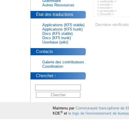
Grammaire
« uudecode »
Autres Ressources
« encode »
« encodé »
« qu'encode »
État des traductions
« j'encode »
Dernière vérificati
Applications (KF5 stable)
Applications (KF5 trunk)
Docs (KF5 stable)
Docs (KF5 trunk)
Userbase (wiki)
Contacts
Galerie des contributeurs
Coordination
Chercher :
Maintenu par
Communauté francophone de 
®
KDE
et
le logo de l'environnement de burea