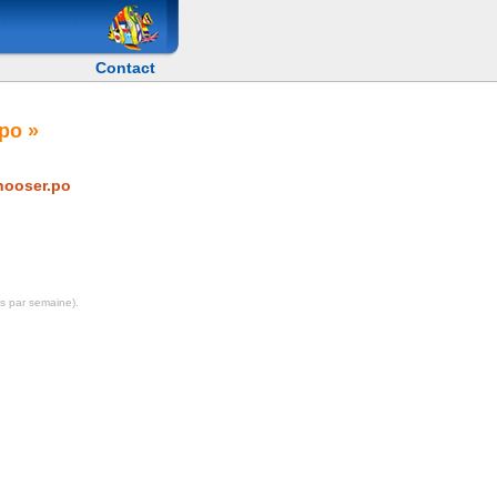
Contact
po »
chooser.po
is par semaine).