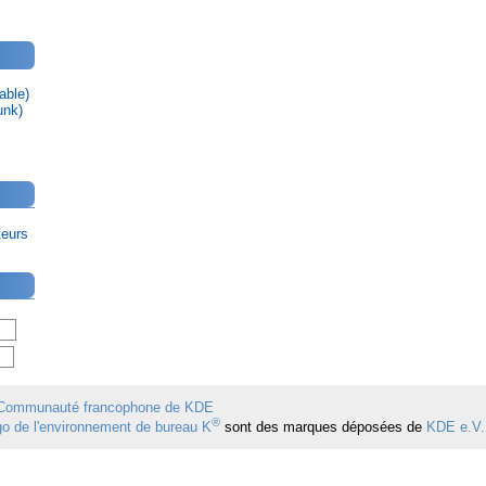
able)
unk)
teurs
Communauté francophone de KDE
®
ogo de l'environnement de bureau K
sont des marques déposées de
KDE e.V.