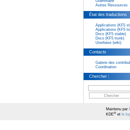
Grammaire
Autres Ressources
État des traductions
Applications (KF5 st
Applications (KF5 tr
Docs (KF5 stable)
Docs (KF5 trunk)
Userbase (wiki)
Contacts
Galerie des contribu
Coordination
Chercher :
Maintenu par
®
KDE
et
le l